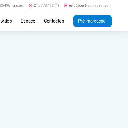
230-496 Fundão
275 773 142 (*)
info@centroclinicam.com
Pré-marcação
cordos
Espaço
Contactos